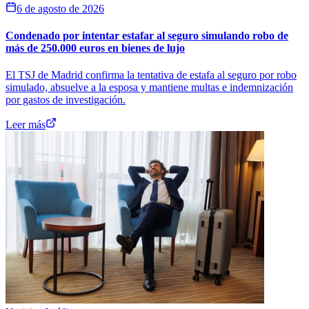
6 de agosto de 2026
Condenado por intentar estafar al seguro simulando robo de
más de 250.000 euros en bienes de lujo
El TSJ de Madrid confirma la tentativa de estafa al seguro por robo
simulado, absuelve a la esposa y mantiene multas e indemnización
por gastos de investigación.
Leer más