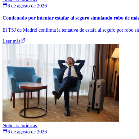
6 de agosto de 2026
Condenado por intentar estafar al seguro simulando robo de más 
El TSJ de Madrid confirma la tentativa de estafa al seguro por robo s
Leer más
Noticias Jurídicas
6 de agosto de 2026