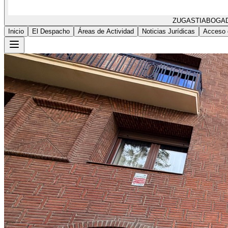
ZUGASTI
ABOGA
Inicio
El Despacho
Áreas de Actividad
Noticias Jurídicas
Acceso 