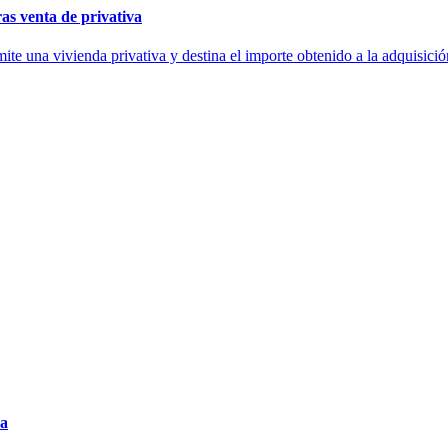
ras venta de privativa
ite una vivienda privativa y destina el importe obtenido a la adquisici
ña