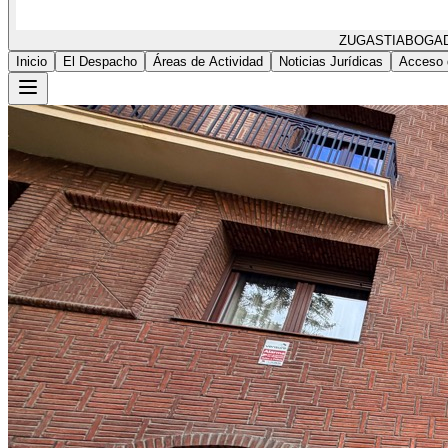
ZUGASTI
ABOGA
Inicio
El Despacho
Áreas de Actividad
Noticias Jurídicas
Acceso 