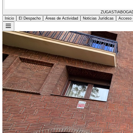
ZUGASTI
ABOGA
Inicio
El Despacho
Áreas de Actividad
Noticias Jurídicas
Acceso 