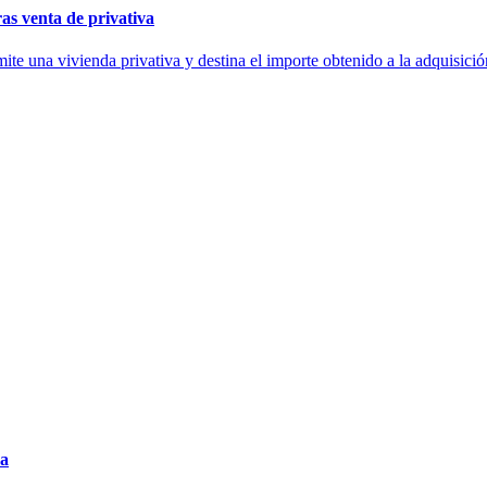
ras venta de privativa
ite una vivienda privativa y destina el importe obtenido a la adquisici
ña