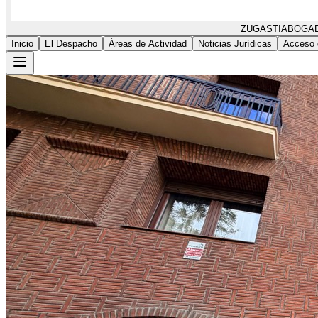
ZUGASTI
ABOGA
Inicio
El Despacho
Áreas de Actividad
Noticias Jurídicas
Acceso 