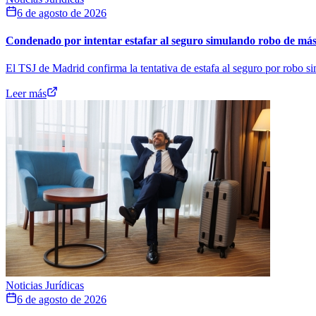
6 de agosto de 2026
Condenado por intentar estafar al seguro simulando robo de más 
El TSJ de Madrid confirma la tentativa de estafa al seguro por robo s
Leer más
Noticias Jurídicas
6 de agosto de 2026