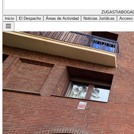
ZUGASTI
ABOGA
Inicio
El Despacho
Áreas de Actividad
Noticias Jurídicas
Acceso 