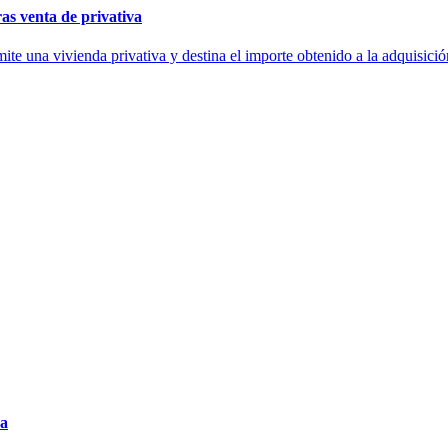
ras venta de privativa
ite una vivienda privativa y destina el importe obtenido a la adquisici
ña