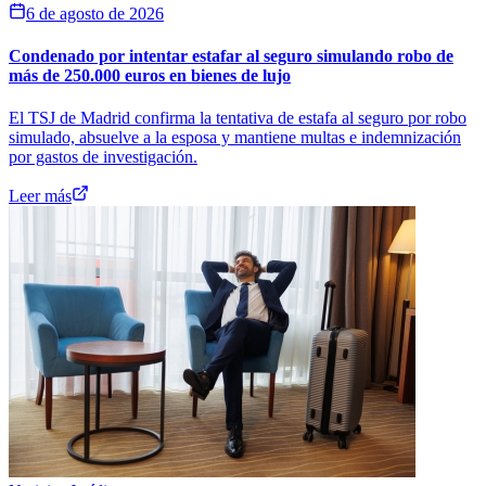
6 de agosto de 2026
Condenado por intentar estafar al seguro simulando robo de
más de 250.000 euros en bienes de lujo
El TSJ de Madrid confirma la tentativa de estafa al seguro por robo
simulado, absuelve a la esposa y mantiene multas e indemnización
por gastos de investigación.
Leer más