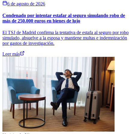
6 de agosto de 2026
Condenado por intentar estafar al seguro simulando robo de
más de 250.000 euros en bienes de lujo
El TSJ de Madrid confirma la tentativa de estafa al seguro por robo
simulado, absuelve a la esposa y mantiene multas e indemnización
por gastos de investigación.
Leer más