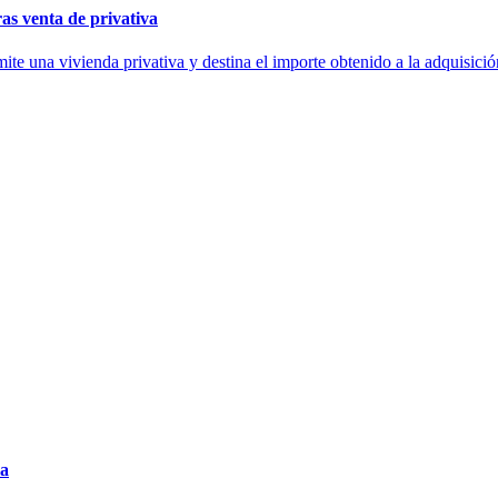
ras venta de privativa
ite una vivienda privativa y destina el importe obtenido a la adquisici
ña