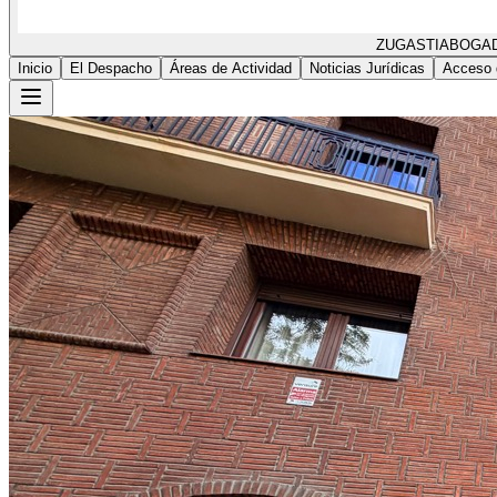
ZUGASTI
ABOGA
Inicio
El Despacho
Áreas de Actividad
Noticias Jurídicas
Acceso 