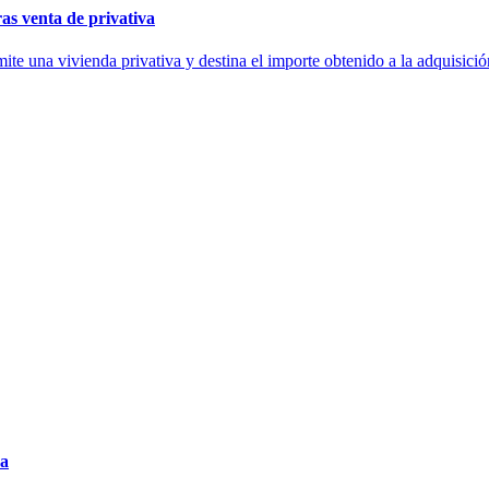
ras venta de privativa
ite una vivienda privativa y destina el importe obtenido a la adquisici
ña