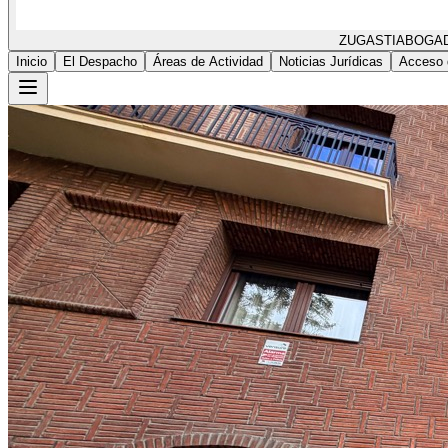
ZUGASTI
ABOGA
Inicio
El Despacho
Áreas de Actividad
Noticias Jurídicas
Acceso 