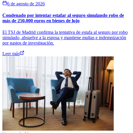
6 de agosto de 2026
Condenado por intentar estafar al seguro simulando robo de
más de 250.000 euros en bienes de lujo
El TSJ de Madrid confirma la tentativa de estafa al seguro por robo
simulado, absuelve a la esposa y mantiene multas e indemnización
por gastos de investigación.
Leer más