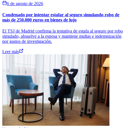
6 de agosto de 2026
Condenado por intentar estafar al seguro simulando robo de
más de 250.000 euros en bienes de lujo
El TSJ de Madrid confirma la tentativa de estafa al seguro por robo
simulado, absuelve a la esposa y mantiene multas e indemnización
por gastos de investigación.
Leer más