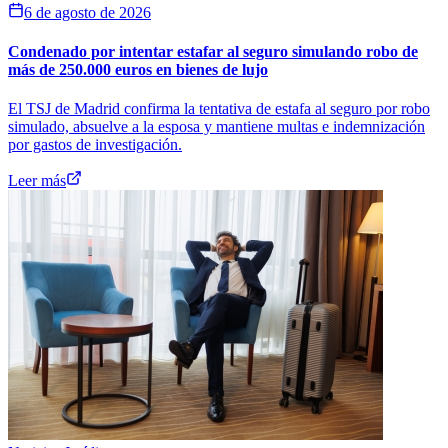
6 de agosto de 2026
Condenado por intentar estafar al seguro simulando robo de
más de 250.000 euros en bienes de lujo
El TSJ de Madrid confirma la tentativa de estafa al seguro por robo
simulado, absuelve a la esposa y mantiene multas e indemnización
por gastos de investigación.
Leer más